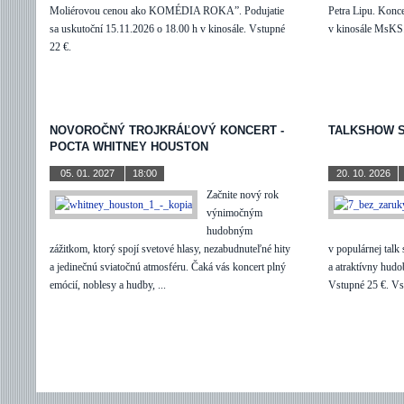
Moliérovou cenou ako KOMÉDIA ROKA”. Podujatie
Petra Lipu. Konce
sa uskutoční 15.11.2026 o 18.00 h v kinosále. Vstupné
v kinosále MsKS.
22 €.
NOVOROČNÝ TROJKRÁĽOVÝ KONCERT -
TALKSHOW 
POCTA WHITNEY HOUSTON
05. 01. 2027
18:00
HUDBA
20. 10. 2026
Začnite nový rok
výnimočným
hudobným
zážitkom, ktorý spojí svetové hlasy, nezabudnuteľné hity
v populárnej tal
a jedinečnú sviatočnú atmosféru. Čaká vás koncert plný
a atraktívny hud
emócií, noblesy a hudby, ...
Vstupné 25 €. Vs