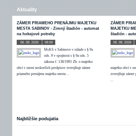
Aktuality
ZÁMER PRIAMEHO PRENÁJMU MAJETKU
ZÁMER PRI
MESTA SABINOV - Zimný štadión - automat
MAJETKU ME
na hokejové potreby
štadión - aut
06. 08. 2026
08:00
06. 08. 2026
MsKS v Sabinove v súlade s § 9a
ods. 9 v spojitosti s § 9a ods. 5
zákona č. 138/1991 Zb. o majetku
obcí v znení neskorších predpisov zverejňuje zámer
majetku obcí v zn
priameho prenájmu majetku mesta ...
zverejňuje zámer
...
Najbližšie podujatia