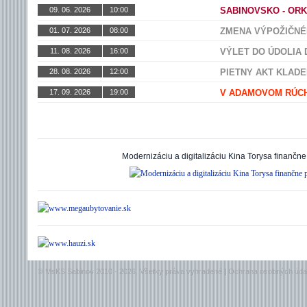
09. 06. 2026
10:00
VÝSTAVA
SABINOVSKO - ORKU
01. 07. 2026
08:00
INÉ
ZMENA VÝPOŽIČNÉH
11. 08. 2026
16:00
INÉ
VÝLET DO ÚDOLIA
28. 08. 2026
12:00
INÉ
PIETNY AKT KLAD
17. 09. 2026
19:00
DIVADLO
V ADAMOVOM RÚC
Modernizáciu a digitalizáciu Kina Torysa finančne
© MsKS Sabinov 2010 - 2026, Všetky práva vyhradené |
Ochrana osobných úda