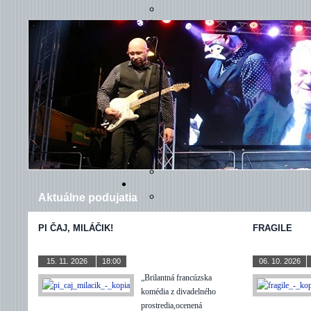
POVINN
Aktuálne podujatia
PI ČAJ, MILÁČIK!
FRAGILE
15. 11. 2026
18:00
DIVADLO
06. 10. 2026
„Brilantná francúzska
komédia z divadelného
prostredia,ocenená